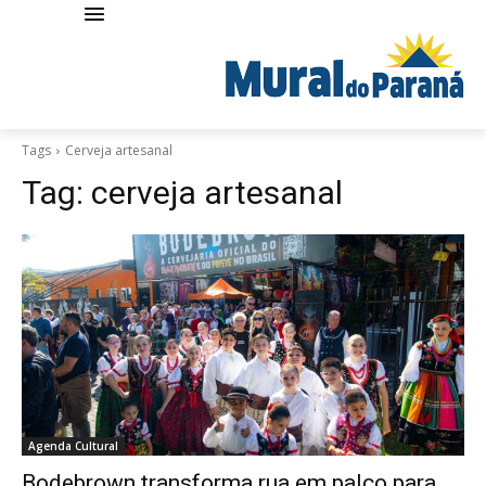
Tags
Cerveja artesanal
Tag:
cerveja artesanal
Agenda Cultural
Bodebrown transforma rua em palco para