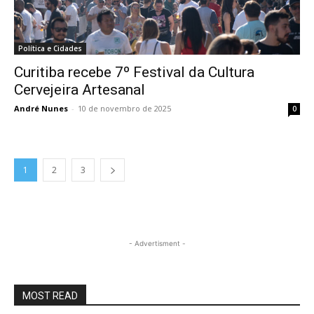
Política e Cidades
Curitiba recebe 7º Festival da Cultura
Cervejeira Artesanal
André Nunes
-
10 de novembro de 2025
0
1
2
3
- Advertisment -
MOST READ