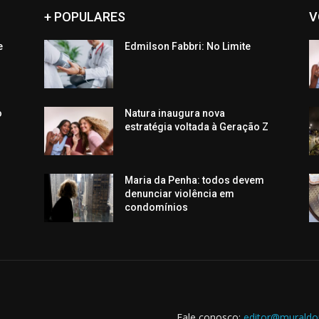
+ POPULARES
V
e
Edmilson Fabbri: No Limite
o
Natura inaugura nova
estratégia voltada à Geração Z
Maria da Penha: todos devem
denunciar violência em
condomínios
Fale conosco:
editor@muraldo