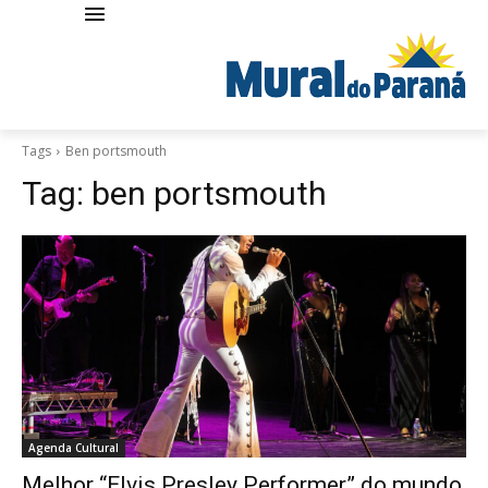
Tags
Ben portsmouth
Tag:
ben portsmouth
Agenda Cultural
Melhor “Elvis Presley Performer” do mundo