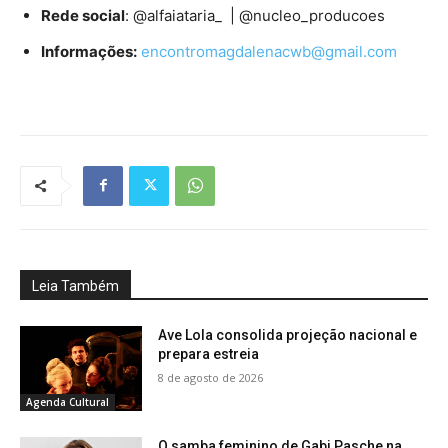
Rede social
: @alfaiataria_ | @nucleo_producoes
Informações:
encontromagdalenacwb@gmail.com
Leia Também
Ave Lola consolida projeção nacional e
prepara estreia
8 de agosto de 2026
Agenda Cultural
O samba feminino de Gabi Pasche na