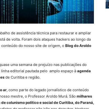
balho de assistência técnica para restaurar e ampliar
stá de volta. Foram dois ataques hackers ao longo da
o conteúdo do nosso site de origem, o
Blog do Aroldo
 quase uma semana de prejuízo nas publicações do
 linha editorial pautada pelo amplo espaço à
agenda
des
de Curitiba e região.
o ar
, como parte do legado jornalístico de conteúdo
o nosso mestre, o Professor Aroldo Murá. São
milhares
de colunismo político e social de Curitiba, do Paraná,
safetos do professor não irão nos derrubar. Hackers,