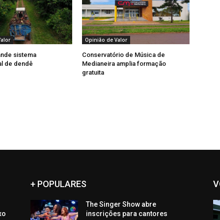
alor
Opinião de Valor
ande sistema
Conservatório de Música de
al de dendê
Medianeira amplia formação
gratuita
+ POPULARES
V
The Singer Show abre
xo
inscrições para cantores