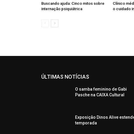
Buscando ajuda: Cinco mitos sobre
Clínico méd
internação psiquiátrica
o cuidado i
ÚLTIMAS NOTÍCIAS
O samba feminino de Gabi
Pasche na CAIXA Cultural
Exposição Dinos Alive estend
temporada