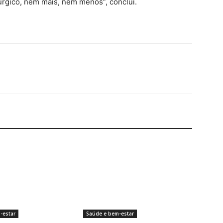
úrgico, nem mais, nem menos”, conclui.
-estar
Saúde e bem-estar