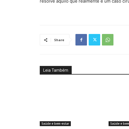
resolve aquilo que realmente é um caso cir
Share
Leia Também
Saúde e bem-estar
Saúde e bem