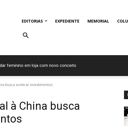
EDITORIAS
EXPEDIENTE
MEMORIAL
COLU
ndar feminino em loja com novo conceito
res do Prêmio Bom Gourmet 2026
ina busca acelerar investimentos
al à China busca
entos