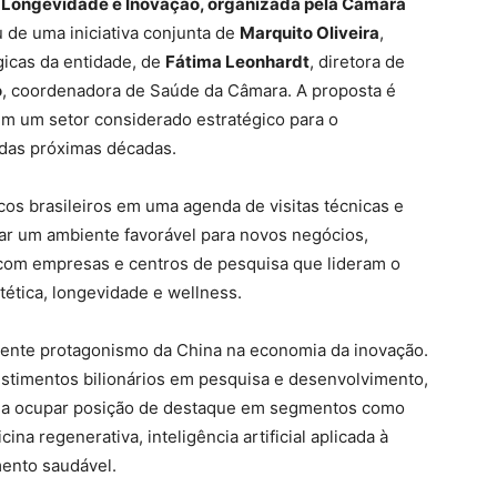
a, Longevidade e Inovação, organizada pela Câmara
de uma iniciativa conjunta de
Marquito Oliveira
,
égicas da entidade, de
Fátima Leonhardt
, diretora de
o
, coordenadora de Saúde da Câmara. A proposta é
em um setor considerado estratégico para o
das próximas décadas.
cos brasileiros em uma agenda de visitas técnicas e
riar um ambiente favorável para novos negócios,
 com empresas e centros de pesquisa que lideram o
ética, longevidade e wellness.
scente protagonismo da China na economia da inovação.
estimentos bilionários em pesquisa e desenvolvimento,
ou a ocupar posição de destaque em segmentos como
a regenerativa, inteligência artificial aplicada à
mento saudável.