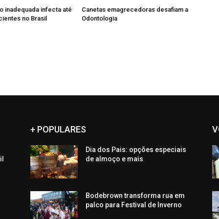
ão inadequada infecta até
Canetas emagrecedoras desafiam a
ientes no Brasil
Odontologia
+ POPULARES
V
Dia dos Pais: opções especiais
il
de almoço e mais
Bodebrown transforma rua em
palco para Festival de Inverno