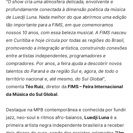
“O show cria uma atmosfera delicada, envolvente e
profundamente conectada à dimensão poética da música
de Luedji Luna. Nada melhor do que abrirmos uma edição
tão importante para a FIMS, em que comemoramos
nossos 10 anos, com essa beleza musical. A FIMS nasceu
em Curitiba e hoje circula por todas as regiões do Brasil,
promovendo a integração artística, construindo conexões
entre artistas independentes, programadores e
compradores. Por anos, a feira ajuda a descobrir novos
talentos do Paraná e da região Sul e, agora, de todo o
território nacional e, até mesmo, do Sul Global
”,
comenta
Téo Ruiz
, diretor da
FIMS – Feira Internacional
da Música do Sul Global
.
Destaque na MPB contemporânea e conhecida por fundir
jazz, neo-soul e ritmos afro-baianos,
Luedji Luna
é a
primeira artista negra independente brasileira a receber
dois discos de ouro, sendo dos projetos aclamados
“Um