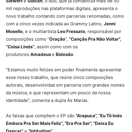
Siewert
e
Guicah
, o duo, que já contabiliza mais de 50
mil reproduções nas plataformas digitais, apresenta o
novo trabalho contando com parcerias renomadas, como
com a cinco vezes indicada ao Grammy Latino,
Jenni
Mosello
, e o multiartista
Leo Fressato
, responsável por
composições como “
Oração
”,
“Canção Pra Não Voltar”,
“Coisa Linda”
, assim como com os
produtores
Amadeus
e
Bidesão
.
“Estamos muito felizes em poder finalmente apresentar
esse nosso trabalho, que reúne cinco composições
autorais, desenvolvidas em parceria com grandes nomes
da música, e que representam um pouco da nossa
identidade”, comenta a dupla Às Marias.
As faixas que compõem o EP são
“Arapuca”, “Eu Tô Indo
Embora Pra Ser Mais Feliz”, “Era Pra Ser”, “Deixa Eu
Dançar”
e
“Intituition”.