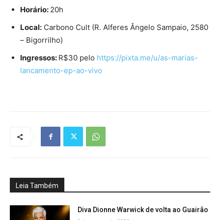
Horário:
20h
Local:
Carbono Cult (R. Alferes Ângelo Sampaio, 2580
– Bigorrilho)
Ingressos:
R$30 pelo
https://pixta.me/u/as-
marias-
lancamento-ep-ao-vivo
Leia Também
Diva Dionne Warwick de volta ao Guairão