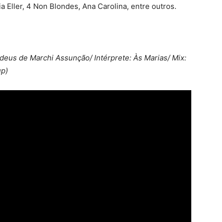
 Eller, 4 Non Blondes, Ana Carolina, entre outros.
eus de Marchi Assunção/ Intérprete: Às Marias/ Mix:
up)