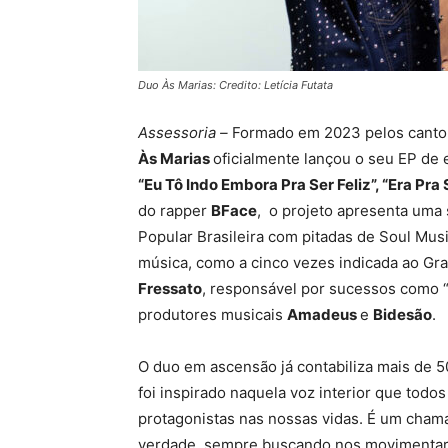
Duo Às Marias: Credito: Letícia Futata
Assessoria –
Formado em 2023 pelos canto
Às Marias
oficialmente lançou o seu EP de 
“Eu Tô Indo Embora Pra Ser Feliz”, “Era Pra S
do rapper
BFace
, o projeto apresenta uma
Popular Brasileira com pitadas de Soul Mu
música, como a cinco vezes indicada ao Gr
Fressato
, responsável por sucessos como 
produtores musicais
Amadeus
e
Bidesão
.
O duo em ascensão já contabiliza mais de 5
foi inspirado naquela voz interior que tod
protagonistas nas nossas vidas. É um ch
verdade, sempre buscando nos movimentar e