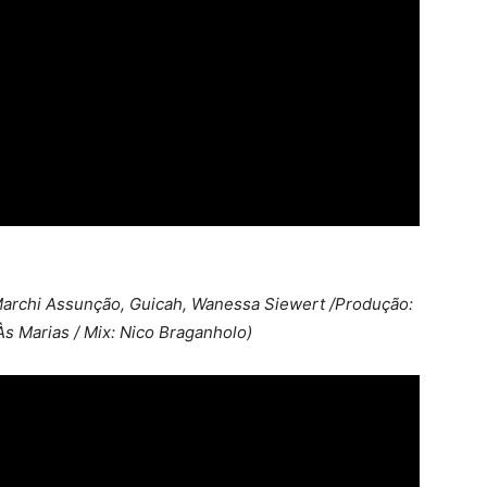
archi Assunção, Guicah, Wanessa Siewert /Produção:
s Marias / Mix: Nico Braganholo)