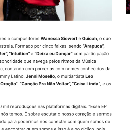
res e compositores
Wanessa Siewert
e
Guicah
, o duo
estreia. Formado por cinco faixas, sendo
“Arapuca”,
er”, “Intuition”
e
“Deixa eu Dançar”
com participação
 sonoridade que navega pelos ritmos da Música
sic, contando com parcerias com nomes conhecidos da
ammy Latino,
Jenni Mosello
, o multiartista
Leo
“
Oração
”,
“Canção Pra Não Voltar”, “Coisa Linda”
, e os
0 mil reproduções nas plataformas digitais. “Esse EP
os nós temos. É sobre escutar o nosso coração e sermos
amado para podermos nos conectar com quem somos de
 encontrar quem somos e isso é algo cíclico, pois