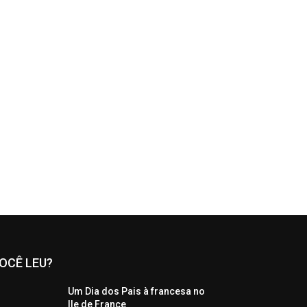
OCÊ LEU?
Um Dia dos Pais à francesa no
Ile de France