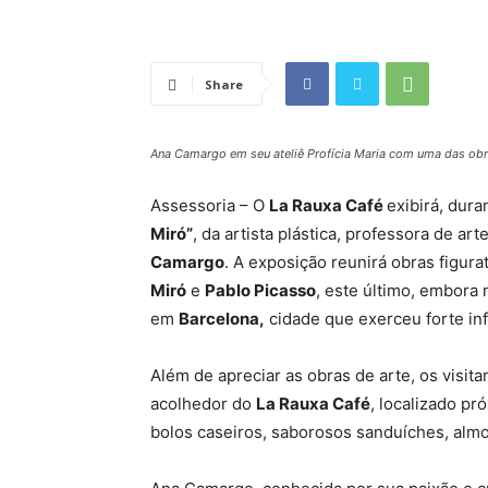
Share
Ana Camargo em seu ateliê Profícia Maria com uma das obr
Assessoria – O
La Rauxa Café
exibirá, dur
Miró”
, da artista plástica, professora de art
Camargo
. A exposição reunirá obras figura
Miró
e
Pablo Picasso
, este último, embora
em
Barcelona,
cidade que exerceu forte in
Além de apreciar as obras de arte, os visit
acolhedor do
La Rauxa Café
, localizado pr
bolos caseiros, saborosos sanduíches, alm