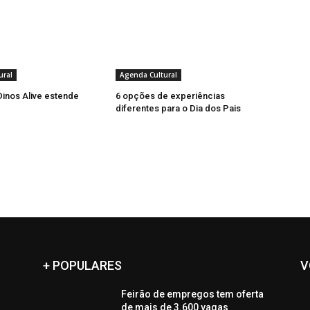
ural
Agenda Cultural
inos Alive estende
6 opções de experiências
diferentes para o Dia dos Pais
+ POPULARES
V
Feirão de empregos tem oferta
de mais de 3.600 vagas