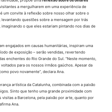
riatividade, propõe uma
reflexão sobre os olhares
 visitantes a mergulharem em uma experiência de
é um convite à reflexão sobre nosso olhar sobre o
a, levantando questões sobre a mensagem por trás
o, imaginando o que eles estariam pintando nos dias de
eram engajados em causas humanitárias, inspiram uma
ríodo de exposição – serão vendidas, revertendo
s das enchentes do Rio Grande do Sul. “Neste momento,
o voltados para os nossos irmãos gaúchos. Apesar da
s como povo novamente”, declara Ana.
erança artística da Catalunha, combinada com a paixão
amigos. Sinto que tenho uma grande proximidade com
s visitas a Barcelona, pela paixão por arte, quanto por
afirma Ana.