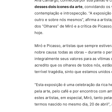
Ana Camargo, conhecida por sua paixão e c
desses dois ícones da arte
, convidando os
contemplação e introspecção. “A exposição 
outro e sobre nós mesmos”, afirma a artist
dos “Olhares” de Miró e a crítica de Picass
hoje.
Miró e Picasso, artistas que sempre estiv
nobre causa: todas as obras – durante o pe
integralmente seus valores para as vítima
acredito que os olhares de todos nós, estã
terrível tragédia, sinto que estamos unido
“Esta exposição é uma celebração da rica h
pela arte, pelo café e por encontros com 
estes artistas, em especial, Miró, tanto pela
termos nascido no mesmo dia, 20 de abril”, 