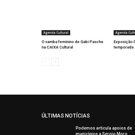
Agenda Cultural
Agenda Cult
O samba feminino de Gabi Pasche
Exposição D
na CAIXA Cultural
temporada
ÚLTIMAS NOTÍCIAS
Podemos articula apoios de
municípios a Sergio Moro