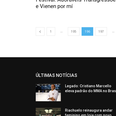
e Vienen por mí
...
...
1
195
196
197
ÚLTIMAS NOTÍCIAS
Legado: Cristiano Marcello
eleva padrão do MMA no Bras
Riachuelo reinaugura andar
feminino em loja com novo