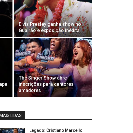
Elvis Presley ganha show no
Guairão e exposição inédita
The Singer Show abre
tapa
inscrições para cantores
amadores
MAIS LIDAS
Legado: Cristiano Marcello