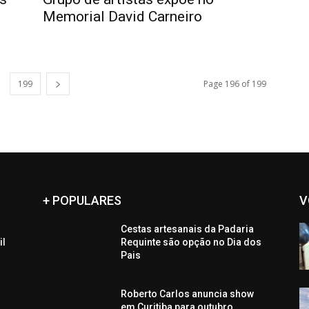
Memorial David Carneiro
199
Page 196 of 199
+ POPULARES
V
Cestas artesanais da Padaria
il
Requinte são opção no Dia dos
Pais
Roberto Carlos anuncia show
em Curitiba para outubro