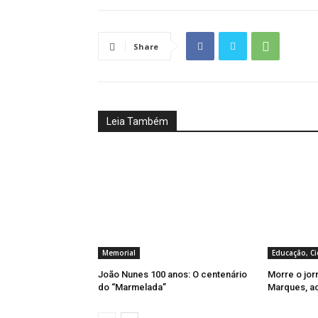
Share
Leia Também
Memorial
Educação, Ci
João Nunes 100 anos: O centenário
Morre o jor
do “Marmelada”
Marques, a