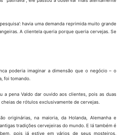
as “patinava”, ele passou a observar mais atentamente
‘pesquisa’: havia uma demanda reprimida muito grande
angeiras. A clientela queria porque queria cervejas. Se
unca poderia imaginar a dimensão que o negócio – o
, foi tomando.
u a pena Valdo dar ouvido aos clientes, pois as duas
s cheias de rótulos exclusivamente de cervejas.
ão originárias, na maioria, da Holanda, Alemanha e
 antigas tradições cervejeiras do mundo. E lá também é
bem, pois já estive em vários de seus mosteiros,