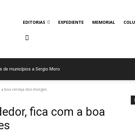
EDITORIAS
EXPEDIENTE
MEMORIAL
COLU
s de municípios a Sergio Moro
m a boa cerveja dos monges
edor, fica com a boa
es