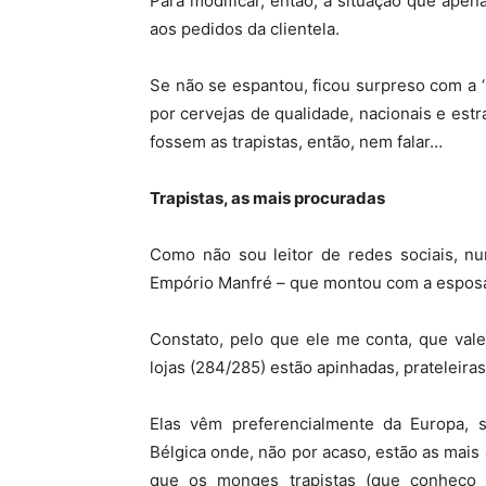
Para modificar, então, a situação que apen
aos pedidos da clientela.
Se não se espantou, ficou surpreso com a 
por cervejas de qualidade, nacionais e estr
fossem as trapistas, então, nem falar…
Trapistas, as mais procuradas
Como não sou leitor de redes sociais, n
Empório Manfré – que montou com a esposa
Constato, pelo que ele me conta, que vale
lojas (284/285) estão apinhadas, prateleira
Elas vêm preferencialmente da Europa, s
Bélgica onde, não por acaso, estão as mais
que os monges trapistas (que conheço 