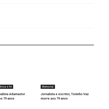
ência e Fé
Memorial
nalista Adamastor
Jornalista e escritor, Toninho Vaz
os 79 anos
morre aos 79 anos