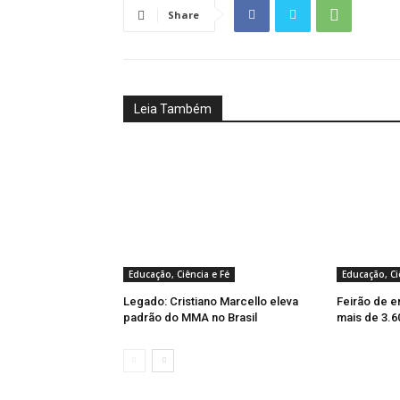
Share
Leia Também
Educação, Ciência e Fé
Educação, Ci
Legado: Cristiano Marcello eleva
Feirão de 
padrão do MMA no Brasil
mais de 3.6