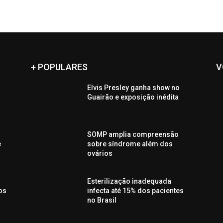
+ POPULARES
V
Elvis Presley ganha show no
a
Guairão e exposição inédita
SOMP amplia compreensão
e
sobre síndrome além dos
ovários
Esterilização inadequada
os
infecta até 15% dos pacientes
no Brasil