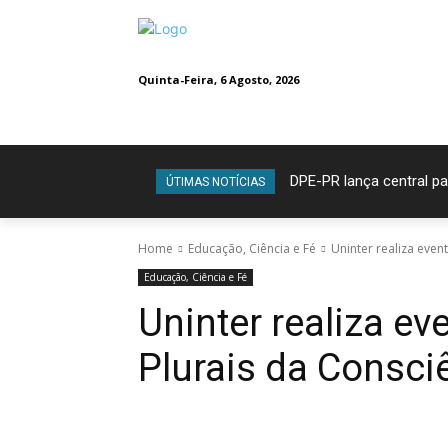
Quinta-Feira, 6 Agosto, 2026
DPE-PR lança central par
ÚTIMAS NOTÍCIAS
Home
Educação, Ciência e Fé
Uninter realiza even
Educação, Ciência e Fé
Uninter realiza e
Plurais da Consci