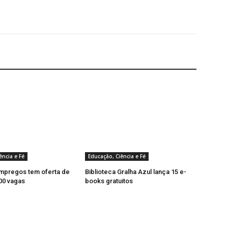
ência e Fé
Educação, Ciência e Fé
empregos tem oferta de
Biblioteca Gralha Azul lança 15 e-
00 vagas
books gratuitos