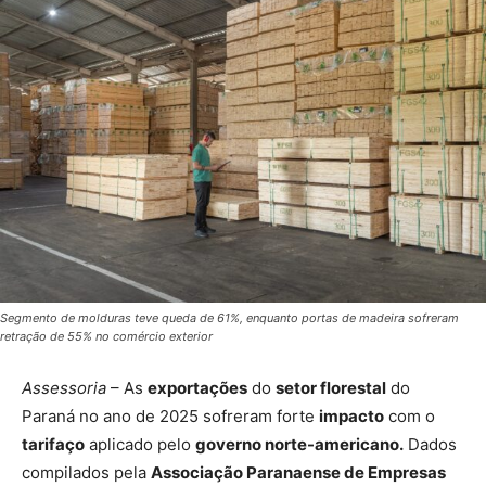
Segmento de molduras teve queda de 61%, enquanto portas de madeira sofreram
retração de 55% no comércio exterior
Assessoria
– As
exportações
do
setor florestal
do
Paraná no ano de 2025 sofreram forte
impacto
com o
tarifaço
aplicado pelo
governo norte-americano.
Dados
compilados pela
Associação Paranaense de Empresas