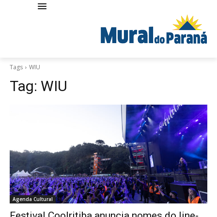
Tags
WIU
Tag:
WIU
Agenda Cultural
Festival Coolritiba anuncia nomes do line-