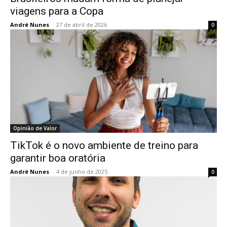
viagens para a Copa
André Nunes
-
27 de abril de 2026
0
Opinião de Valor
TikTok é o novo ambiente de treino para
garantir boa oratória
André Nunes
-
4 de junho de 2025
0