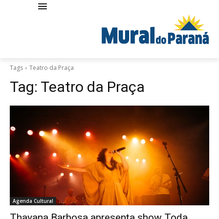
Tags
Teatro da Praça
Tag:
Teatro da Praça
Agenda Cultural
Thayana Barbosa apresenta show Toda