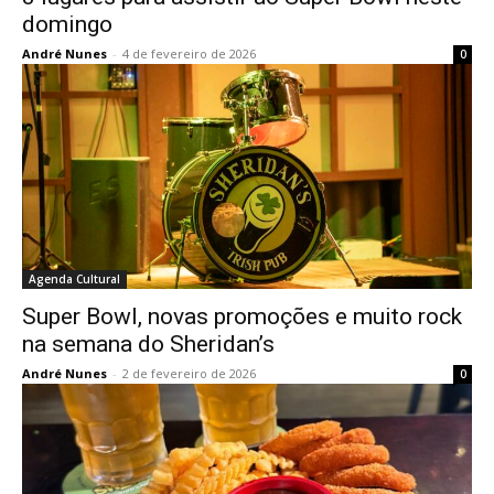
domingo
André Nunes
-
4 de fevereiro de 2026
0
Agenda Cultural
Super Bowl, novas promoções e muito rock
na semana do Sheridan’s
André Nunes
-
2 de fevereiro de 2026
0