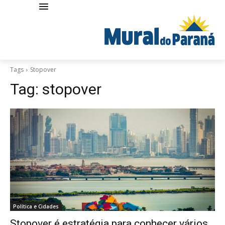
Tags
Stopover
Tag:
stopover
Política e Cidades
Stopover é estratégia para conhecer vários