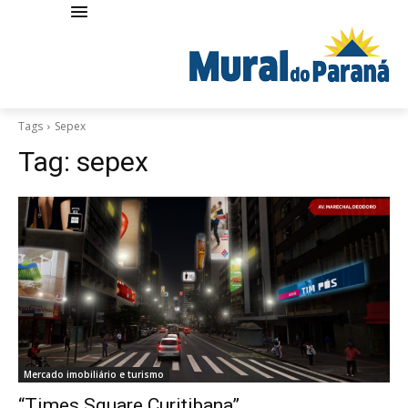
Tags
Sepex
Tag:
sepex
Mercado imobiliário e turismo
“Times Square Curitibana”