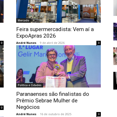
Mercado
Feira supermercadista: Vem aí a
ExpoApras 2026
André Nunes
-
9 de abril de 2026
0
0
Política e Cidades
Paranaenses são finalistas do
Prêmio Sebrae Mulher de
Negócios
0
André Nunes
-
16 de outubro de 2025
0