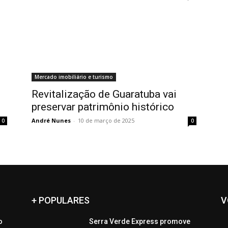
Mercado imobiliário e turismo
Revitalização de Guaratuba vai
preservar patrimônio histórico
André Nunes
-
10 de março de 2025
0
0
+ POPULARES
V
o
Serra Verde Express promove