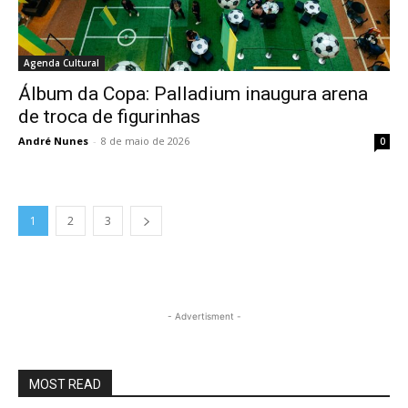
Agenda Cultural
Álbum da Copa: Palladium inaugura arena
de troca de figurinhas
André Nunes
-
8 de maio de 2026
0
1
2
3
- Advertisment -
MOST READ