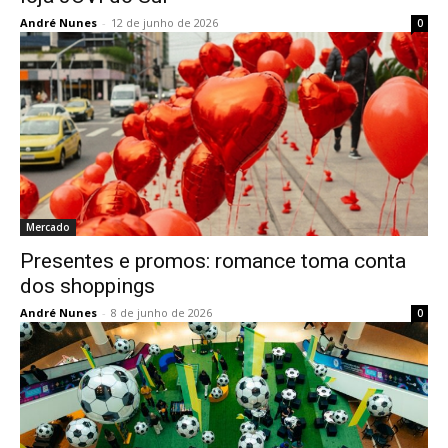
André Nunes
-
12 de junho de 2026
0
Mercado
Presentes e promos: romance toma conta
dos shoppings
André Nunes
-
8 de junho de 2026
0