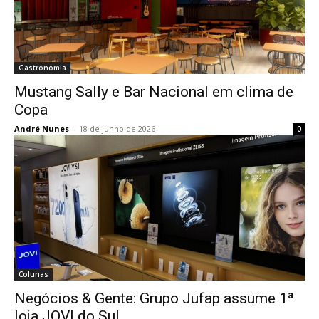
Gastronomia
Mustang Sally e Bar Nacional em clima de
Copa
André Nunes
-
18 de junho de 2026
0
Colunas
Negócios & Gente: Grupo Jufap assume 1ª
loja JOVI do Sul