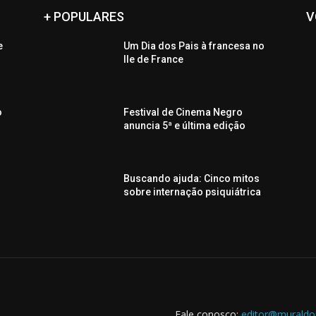
+ POPULARES
V
e
Um Dia dos Pais à francesa no
Ile de France
o
Festival de Cinema Negro
anuncia 5ª e última edição
Buscando ajuda: Cinco mitos
sobre internação psiquiátrica
Fale conosco:
editor@muraldo