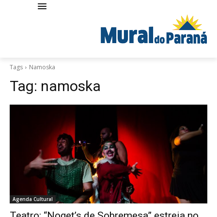
Tags
Namoska
Tag:
namoska
Agenda Cultural
Teatro: “Noget’s de Sobremesa” estreia no