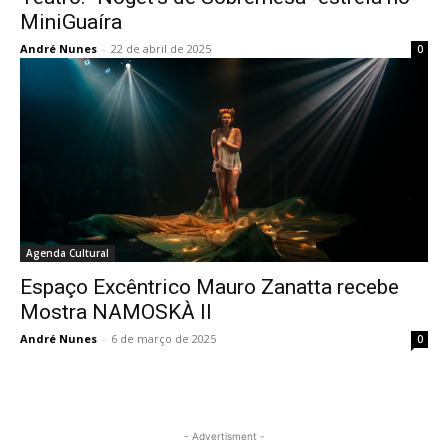
MiniGuaíra
André Nunes
-
22 de abril de 2025
0
Agenda Cultural
Espaço Excêntrico Mauro Zanatta recebe
Mostra NAMOSKÀ II
André Nunes
-
6 de março de 2025
0
- Advertisment -