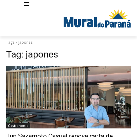
Tags
Japones
Tag:
japones
Gastronomia
Jun Sakamoto Casual renova carta de