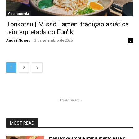
Gastronomia
Tonkotsu | Missô Lamen: tradição asiática
reinterpretada no Fun’iki
André Nunes
-
2 de setembro de 2025
0
1
2
- Advertisment -
MOST READ
ItiGO Poke amplia atendimento para o