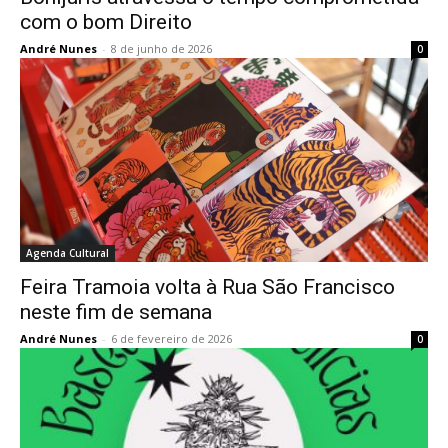
com o bom Direito
André Nunes
-
8 de junho de 2026
0
Agenda Cultural
Feira Tramoia volta à Rua São Francisco
neste fim de semana
André Nunes
-
6 de fevereiro de 2026
0