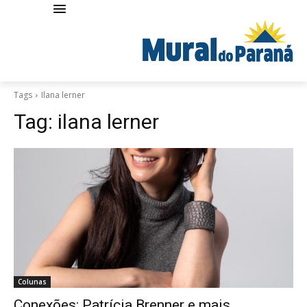
Tags
Ilana lerner
Tag:
ilana lerner
Colunas
Conexões: Patrícia Brenner e mais