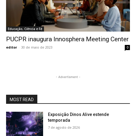
Educação, Ciência e Fé
PUCPR inaugura Innosphera Meeting Center
editor
-
30 de maio de 2023
0
- Advertisment -
MOST READ
Exposição Dinos Alive estende
temporada
7 de agosto de 2026