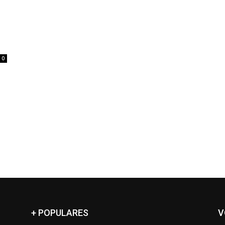
0
+ POPULARES
V