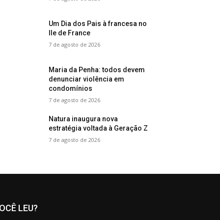
Um Dia dos Pais à francesa no
Ile de France
7 de agosto de 2026
Maria da Penha: todos devem
denunciar violência em
condomínios
7 de agosto de 2026
Natura inaugura nova
estratégia voltada à Geração Z
7 de agosto de 2026
OCÊ LEU?