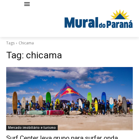
Tags
Chicama
Tag:
chicama
Mercado imobiliário e turismo
Surf Center leva grupo para surfar onda