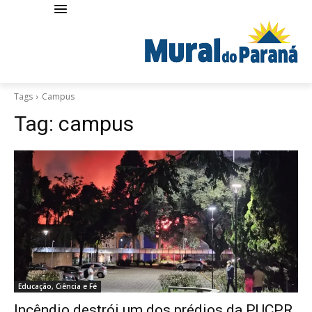
Tags
Campus
Tag:
campus
Educação, Ciência e Fé
Incêndio destrói um dos prédios da PUCPR