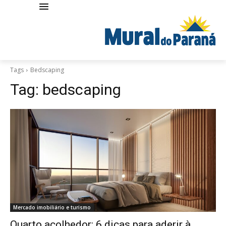
Tags
Bedscaping
Tag:
bedscaping
Mercado imobiliário e turismo
Quarto acolhedor: 6 dicas para aderir à