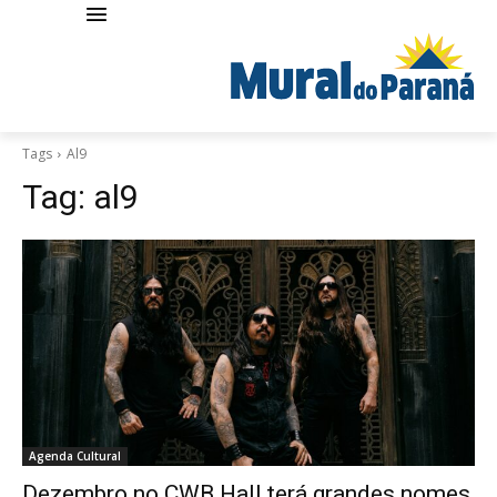
Tags
Al9
Tag:
al9
Agenda Cultural
Dezembro no CWB Hall terá grandes nomes