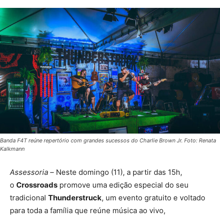
Banda F4T reúne repertório com grandes sucessos do Charlie Brown Jr. Foto: Renata
Kalkmann
Assessoria –
Neste domingo (11), a partir das 15h,
o
Crossroads
promove uma edição especial do seu
tradicional
Thunderstruck
, um evento gratuito e voltado
para toda a família que reúne música ao vivo,