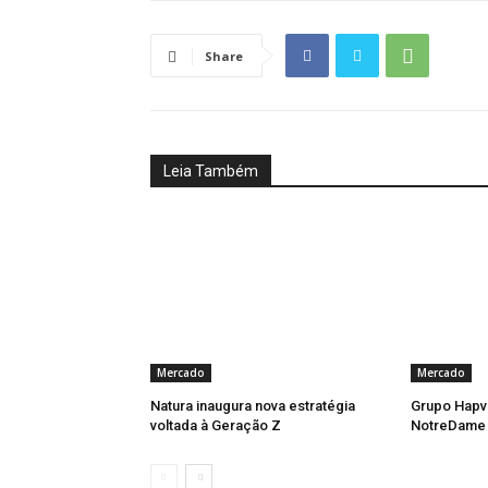
Share
Leia Também
Mercado
Mercado
Natura inaugura nova estratégia
Grupo Hapvi
voltada à Geração Z
NotreDame