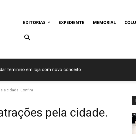
EDITORIAS
EXPEDIENTE
MEMORIAL
COLU
ndar feminino em loja com novo conceito
res do Prêmio Bom Gourmet 2026
ela cidade. Confira
trações pela cidade.