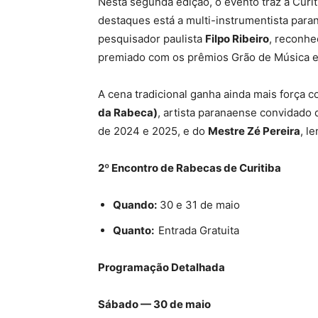
Nesta segunda edição, o evento traz à Curi
destaques está a multi-instrumentista par
pesquisador paulista
Filpo Ribeiro
, reconhe
premiado com os prêmios Grão de Música e 
A cena tradicional ganha ainda mais força 
da Rabeca)
, artista paranaense convidado 
de 2024 e 2025, e do
Mestre Zé Pereira
, l
2º Encontro de Rabecas de Curitiba
Quando:
30 e 31 de maio
Quanto:
Entrada Gratuita
Programação Detalhada
Sábado — 30 de maio