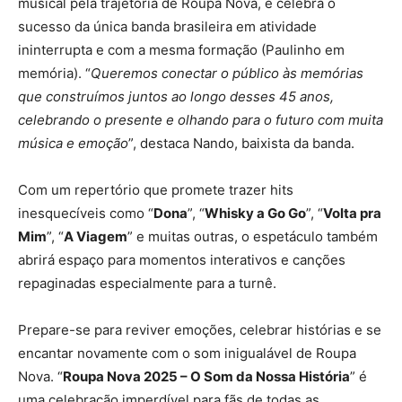
musical pela trajetória de Roupa Nova, e celebra o
sucesso da única banda brasileira em atividade
ininterrupta e com a mesma formação (Paulinho em
memória). “
Queremos conectar o público às memórias
que construímos juntos ao longo desses 45 anos,
celebrando o presente e olhando para o futuro com muita
música e emoção
”, destaca Nando, baixista da banda.
Com um repertório que promete trazer hits
inesquecíveis como “
Dona
”, “
Whisky a Go Go
”, “
Volta pra
Mim
”, “
A Viagem
” e muitas outras, o espetáculo também
abrirá espaço para momentos interativos e canções
repaginadas especialmente para a turnê.
Prepare-se para reviver emoções, celebrar histórias e se
encantar novamente com o som inigualável de Roupa
Nova. “
Roupa Nova 2025 – O Som da Nossa História
” é
uma celebração imperdível para fãs de todas as