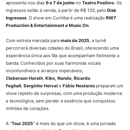
apresenta nos dias
6 e 7 de junho
no
Teatro Positivo
. Os
ingressos estão à venda, a partir de R$ 120, pelo
Disk
Ingressos
. O show em Curitiba é uma realização
RW7
Production & Entertainment e Music On
.
Com estreia marcada para
maio de 2025
, a turnê
percorrerá diversas cidades do Brasil, oferecendo uma
experiência única aos fãs que acompanham fielmente a
banda. Conhecidos por suas harmonias vocais
inconfundíveis e arranjos impecáveis,
Cleberson
Horsth
,
Kiko,
Nando
,
Ricardo
Feghali
,
Serginho
Herval
e
Fábio
Nestares
preparam um
show repleto de surpresas, com uma produção moderna
e tecnológica, sem perder a essência que conquistou
milhões de corações.
A “
Tour 2025
” é mais do que um show, é uma jornada