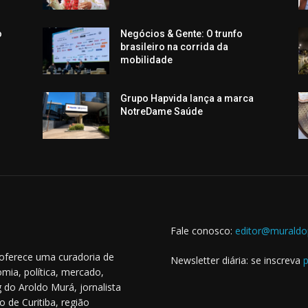
o
Negócios & Gente: O trunfo
brasileiro na corrida da
mobilidade
Grupo Hapvida lança a marca
NotreDame Saúde
Fale conosco:
editor@muraldo
 oferece uma curadoria de
Newsletter diária: se inscreva
p
mia, política, mercado,
 do Aroldo Murá, jornalista
o de Curitiba, região