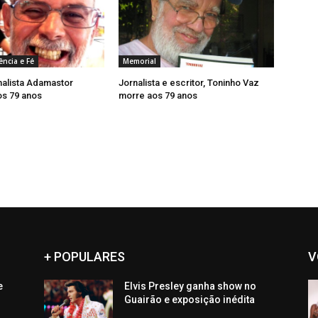
ência e Fé
Memorial
nalista Adamastor
Jornalista e escritor, Toninho Vaz
os 79 anos
morre aos 79 anos
+ POPULARES
V
e
Elvis Presley ganha show no
Guairão e exposição inédita