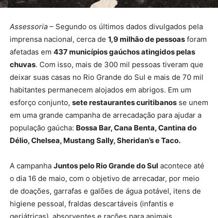
Assessoria
– Segundo os últimos dados divulgados pela
imprensa nacional, cerca de
1,9 milhão de pessoas
foram
afetadas em
437 municípios gaúchos atingidos pelas
chuvas
. Com isso, mais de 300 mil pessoas tiveram que
deixar suas casas no Rio Grande do Sul e mais de 70 mil
habitantes permanecem alojados em abrigos. Em um
esforço conjunto,
sete restaurantes curitibanos
se unem
em uma grande campanha de arrecadação para ajudar a
população gaúcha:
Bossa Bar, Cana Benta, Cantina do
Délio, Chelsea, Mustang Sally, Sheridan’s e Taco.
A campanha
Juntos pelo Rio Grande do Sul
acontece até
o dia 16 de maio, com o objetivo de arrecadar, por meio
de doações, garrafas e galões de água potável, itens de
higiene pessoal, fraldas descartáveis (infantis e
geriátricas), absorventes e rações para animais.