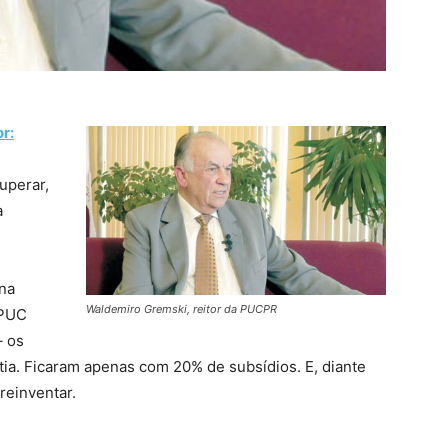
r:
uperar,
a
na
Waldemiro Gremski, reitor da PUCPR
 PUC
– os
ia. Ficaram apenas com 20% de subsídios. E, diante
reinventar.