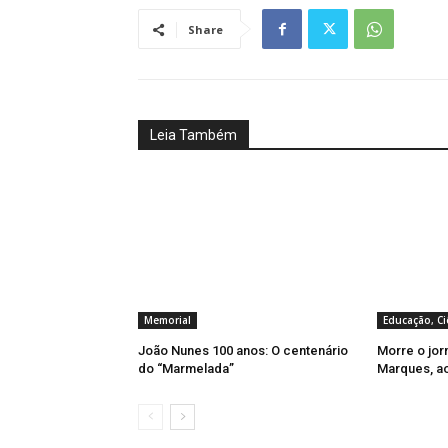
Share
Leia Também
Memorial
Educação, Ci
João Nunes 100 anos: O centenário
Morre o jor
do “Marmelada”
Marques, a