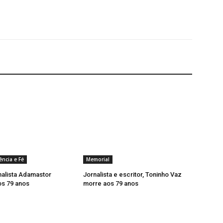
ência e Fé
Memorial
nalista Adamastor
Jornalista e escritor, Toninho Vaz
os 79 anos
morre aos 79 anos