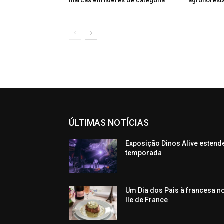
marcas em líderes de categoria
agroflorest
ÚLTIMAS NOTÍCIAS
Exposição Dinos Alive estend
temporada
Um Dia dos Pais à francesa n
Ile de France