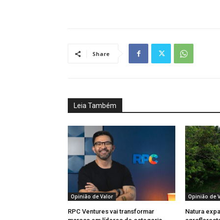
Share
Leia Também
Opinião de Valor
Opinião de V
RPC Ventures vai transformar
Natura exp