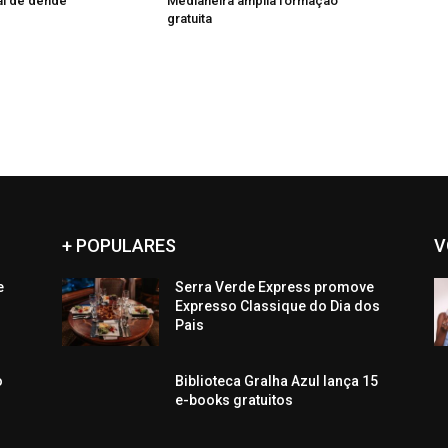
al de dendê
Medianeira amplia formação
gratuita
+ POPULARES
V
e
Serra Verde Express promove
Expresso Classique do Dia dos
Pais
o
Biblioteca Gralha Azul lança 15
e-books gratuitos