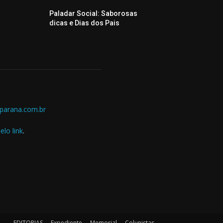
Paladar Social: Saborosas
dicas e Dias dos Pais
parana.com.br
elo link
.
EDITORIAS
Expediente
Memorial
Colunistas