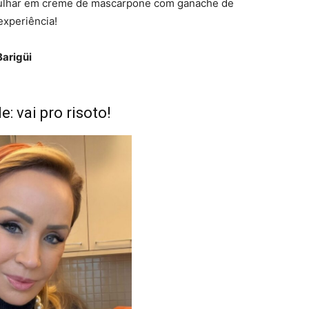
ulhar em creme de mascarpone com ganache de
experiência!
Barigüi
: vai pro risoto!