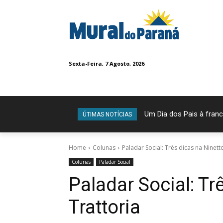
Sexta-Feira, 7 Agosto, 2026
Um Dia dos Pais à frances
Maria da Penha: todos
ÚTIMAS NOTÍCIAS
Home
Colunas
Paladar Social: Três dicas na Ninett
Colunas
Paladar Social
Paladar Social: Tr
Trattoria