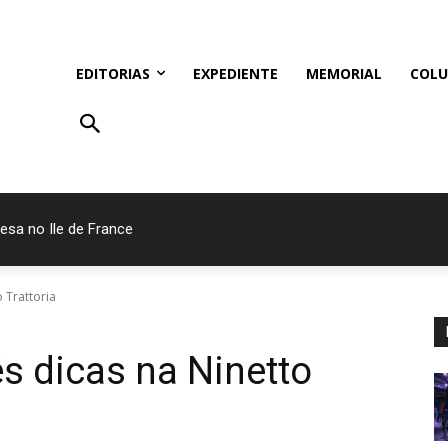
EDITORIAS
EXPEDIENTE
MEMORIAL
COLU
a no Ile de France
 devem denunciar violência em condomínios
o Trattoria
ês dicas na Ninetto