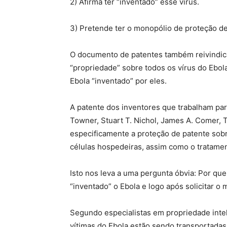
2) Afirma ter “inventado” esse vírus.
3) Pretende ter o monopólio de proteção de
O documento de patentes também reivindic
“propriedade” sobre todos os vírus do Eb
Ebola “inventado” por eles.
A patente dos inventores que trabalham par
Towner, Stuart T. Nichol, James A. Comer, 
especificamente a proteção de patente sob
células hospedeiras, assim como o tratame
Isto nos leva a uma pergunta óbvia: Por que
“inventado” o Ebola e logo após solicitar o
Segundo especialistas em propriedade intel
vítimas do Ebola estão sendo transportadas