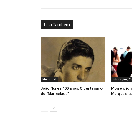
Leia Também
Memorial
Educação, Ci
João Nunes 100 anos: O centenário
Morre o jor
do “Marmelada”
Marques, a