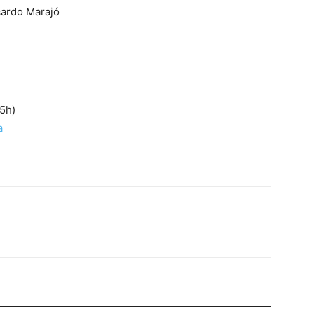
cardo Marajó
15h)
a