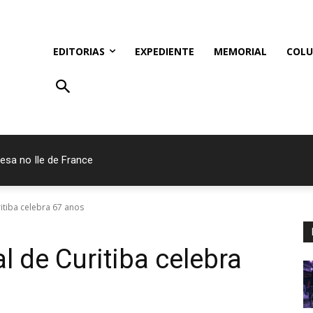
EDITORIAS
EXPEDIENTE
MEMORIAL
COLU
esa no Ile de France
os devem denunciar violência em condomínios
itiba celebra 67 anos
 de Curitiba celebra