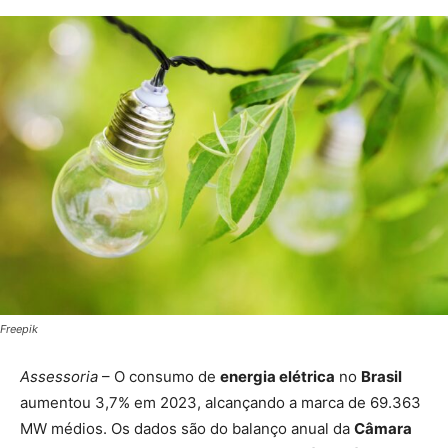
Freepik
Assessoria
– O consumo de
energia elétrica
no
Brasil
aumentou 3,7% em 2023, alcançando a marca de 69.363
MW médios. Os dados são do balanço anual da
Câmara