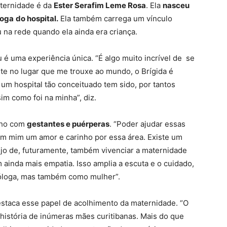
aternidade é da
Ester Serafim Leme Rosa
. Ela
nasceu
loga
do hospital.
Ela também carrega um vínculo
u na rede quando ela ainda era criança.
 é uma experiência única. “É algo muito incrível de se
te no lugar que me trouxe ao mundo, o Brígida é
um hospital tão conceituado tem sido, por tantos
sim como foi na minha”, diz.
alho com
gestantes e puérperas
. “Poder ajudar essas
m mim um amor e carinho por essa área. Existe um
sejo de, futuramente, também vivenciar a maternidade
 ainda mais empatia. Isso amplia a escuta e o cuidado,
óloga, mas também como mulher”.
staca esse papel de acolhimento da maternidade. “O
 história de inúmeras mães curitibanas. Mais do que