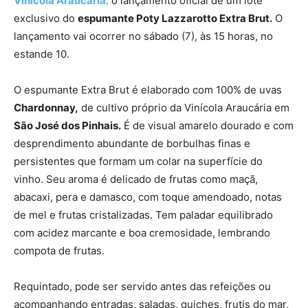
Vinícola Araucária
: o lançamento oficial de um lote
exclusivo do
espumante Poty Lazzarotto Extra Brut.
O
lançamento vai ocorrer no sábado (7), às 15 horas, no
estande 10.
O espumante Extra Brut é elaborado com 100% de uvas
Chardonnay,
de cultivo próprio da Vinícola Araucária em
São José dos Pinhais.
É de visual amarelo dourado e com
desprendimento abundante de borbulhas finas e
persistentes que formam um colar na superfície do
vinho. Seu aroma é delicado de frutas como maçã,
abacaxi, pera e damasco, com toque amendoado, notas
de mel e frutas cristalizadas. Tem paladar equilibrado
com acidez marcante e boa cremosidade, lembrando
compota de frutas.
Requintado, pode ser servido antes das refeições ou
acompanhando entradas, saladas, quiches, frutis do mar,