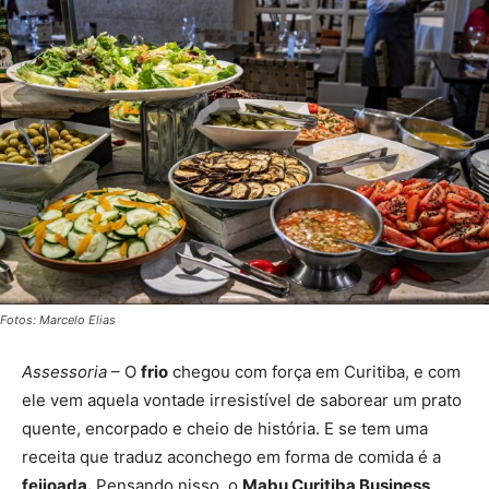
Fotos: Marcelo Elias
Assessoria
– O
frio
chegou com força em Curitiba, e com
ele vem aquela vontade irresistível de saborear um prato
quente, encorpado e cheio de história. E se tem uma
receita que traduz aconchego em forma de comida é a
feijoada.
Pensando nisso, o
Mabu Curitiba Business